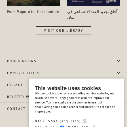
From Maputo to the mountain
آفاق تجدید العقد الاجتماعي في
لبنان
VISIT OUR LIBRARY
PUBLICATIONS
OPPORTUNITIES
ENGAGE
This website uses cookies
We use cookies to ensure a smoothly running website, and
RELATED WEBSITES
to analyse overall engagement in order to improve our
service. You may configure the cookies in use, but
deactivating some could render certain features of our site
CONTACT
inoperable.
NECESSARY
(REQUIRED)