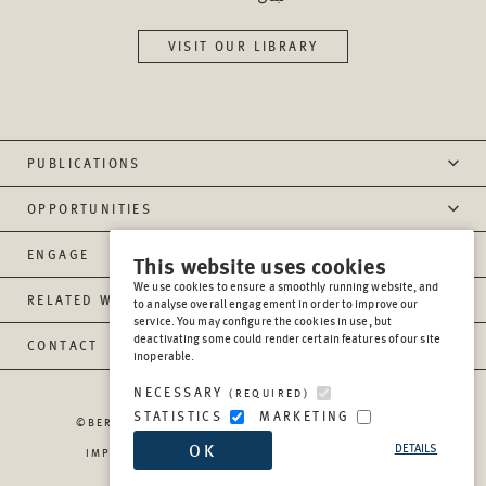
VISIT OUR LIBRARY
PUBLICATIONS
OPPORTUNITIES
ENGAGE
This website uses cookies
We use cookies to ensure a smoothly running website, and
RELATED WEBSITES
to analyse overall engagement in order to improve our
service. You may configure the cookies in use, but
deactivating some could render certain features of our site
CONTACT
inoperable.
NECESSARY
(REQUIRED)
STATISTICS
MARKETING
©BERGHOF FOUNDATION OPERATIONS GGMBH
2026
OK
DETAILS
IMPRESSUM
PRIVACY
REPORT MISCONDUCT
TRANSPARENCY