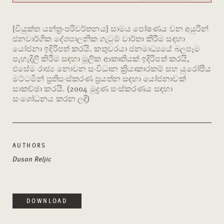
[වියුක්ත යන්ත්‍ර-පරිවර්තනය] සාමය පෝෂණය වන අයුරින්
ජනවාර්ගික දේශපාලනික ගැටුම් වාර්තා කිරීම සඳහා
යෝජනා ඉදිරිපත් කරයි. කතුවරයා ජනමාධ්‍යයේ බලපෑම
පැහැදිලි කිරීම සඳහා මූලික ආකෘතියක් ඉදිරිපත් කරයි,
එසේම රාජ්‍ය නොවන සංවිධාන ක්‍රියාකාරකම් සහ යුරෝපීය
මට්ටමින් ප්‍රතිසංස්කරණ ප්‍රයත්න සඳහා යෝජනාවක්
සාකච්ඡා කරයි. (2004 මුද්‍රණ සංස්කරණය සඳහා
සංශෝධනය කරන ලදි)
AUTHORS
Dusan Reljic
DOWNLOAD