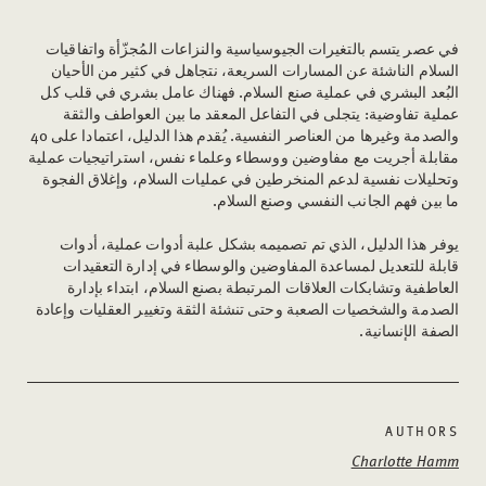
في عصر يتسم بالتغيرات الجيوسياسية والنزاعات المُجزّأة واتفاقيات
السلام الناشئة عن المسارات السريعة، نتجاهل في كثير من الأحيان
البُعد البشري في عملية صنع السلام. فهناك عامل بشري في قلب كل
عملية تفاوضية: يتجلى في التفاعل المعقد ما بين العواطف والثقة
40
والصدمة وغيرها من العناصر النفسية. يُقدم هذا الدليل، اعتمادا على
مقابلة أجريت مع مفاوضين ووسطاء وعلماء نفس، استراتيجيات عملية
وتحليلات نفسية لدعم المنخرطين في عمليات السلام، وإغلاق الفجوة
ما بين فهم الجانب النفسي وصنع السلام.
يوفر هذا الدليل، الذي تم تصميمه بشكل علبة أدوات عملية، أدوات
قابلة للتعديل لمساعدة المفاوضين والوسطاء في إدارة التعقيدات
العاطفية وتشابكات العلاقات المرتبطة بصنع السلام، ابتداء بإدارة
الصدمة والشخصيات الصعبة وحتى تنشئة الثقة وتغيير العقليات وإعادة
الصفة الإنسانية.
AUTHORS
Charlotte Hamm