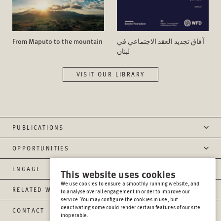
From Maputo to the mountain
آفاق تجدید العقد الاجتماعي في
لبنان
VISIT OUR LIBRARY
PUBLICATIONS
OPPORTUNITIES
ENGAGE
This website uses cookies
We use cookies to ensure a smoothly running website, and
RELATED WEBSITES
to analyse overall engagement in order to improve our
service. You may configure the cookies in use, but
deactivating some could render certain features of our site
CONTACT
inoperable.