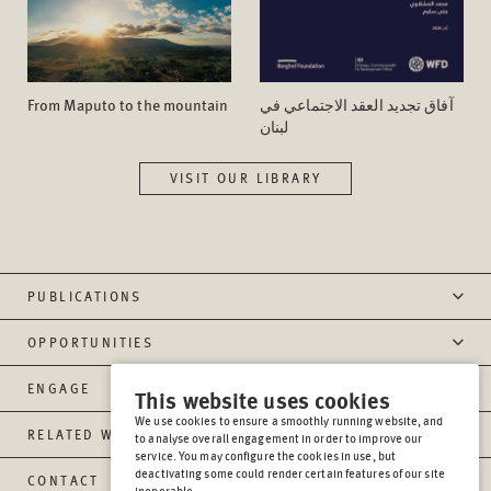
From Maputo to the mountain
آفاق تجدید العقد الاجتماعي في
لبنان
VISIT OUR LIBRARY
PUBLICATIONS
OPPORTUNITIES
ENGAGE
This website uses cookies
We use cookies to ensure a smoothly running website, and
RELATED WEBSITES
to analyse overall engagement in order to improve our
service. You may configure the cookies in use, but
deactivating some could render certain features of our site
CONTACT
inoperable.