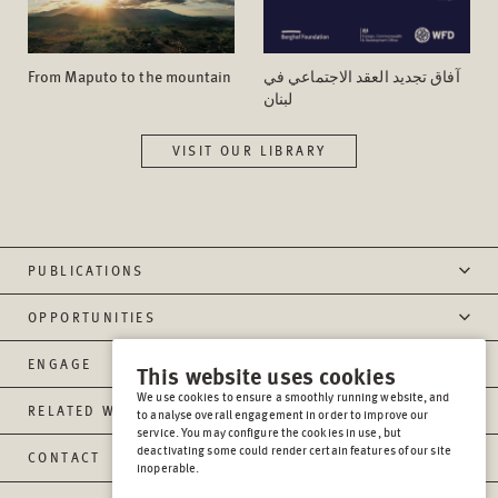
From Maputo to the mountain
آفاق تجدید العقد الاجتماعي في
لبنان
VISIT OUR LIBRARY
PUBLICATIONS
OPPORTUNITIES
ENGAGE
This website uses cookies
We use cookies to ensure a smoothly running website, and
RELATED WEBSITES
to analyse overall engagement in order to improve our
service. You may configure the cookies in use, but
deactivating some could render certain features of our site
CONTACT
inoperable.