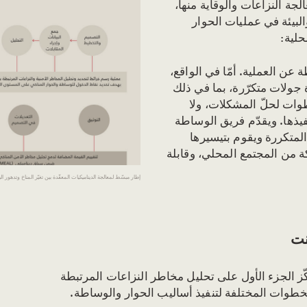
جة النزاعات والوقاية منها،
لبيئة في عمليات الحوار
حلية:
عن العملية. أمّا في الواقع،
ّة جولات متكرّرة، بما في ذلك
ات لحلّ المشكلات، ولا
نفيذها. ويقدّم فريق الوساطة
المتكررة ويقوم بتيسيرها
 من المجتمع المحلي، وقابلة
إطار مبسّط لمعالجة الديناميكيات المعقّدة بين تغيّر المناخ وتدهور 
نت
كّز الجزء الأول على تحليل مخاطر النزاعات المرتبطة
الخطوات المختلفة لتنفيذ أساليب الحوار والوساطة.