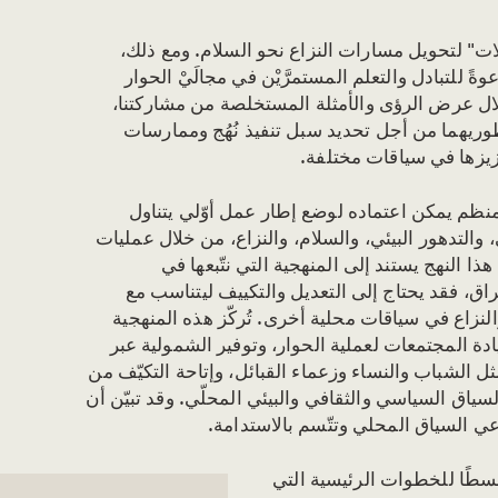
لات" لتحويل مسارات النزاع نحو السلام. ومع ذلك،
ً للتبادل والتعلم المستمرَّيْن في مجالَيْ الحوار
خلال عرض الرؤى والأمثلة المستخلصة من مشاركتنا،
وريهما من أجل تحديد سبل تنفيذ نُهُج وممارسات
زيزها في سياقات مختلفة.
 منظم يمكن اعتماده لوضع إطار عمل أوّلي يتناول
ي، والتدهور البيئي، والسلام، والنزاع، من خلال عمليات
ا النهج يستند إلى المنهجية التي نتّبعها في
اق، فقد يحتاج إلى التعديل والتكييف ليتناسب مع
والنزاع في سياقات محلية أخرى. تُركّز هذه المنهجية
دة المجتمعات لعملية الحوار، وتوفير الشمولية عبر
الشباب والنساء وزعماء القبائل، وإتاحة التكيّف من
ياق السياسي والثقافي والبيئي المحلّي. وقد تبيّن أن
عي السياق المحلي وتتّسم بالاستدامة.
سطًا للخطوات الرئيسية التي