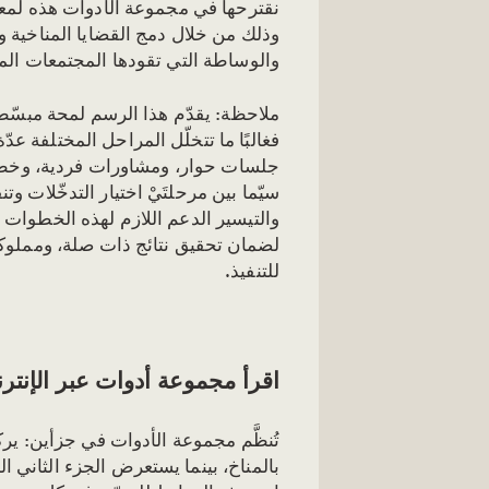
نقترحها في مجموعة الأدوات هذه لمعال
وذلك من خلال دمج القضايا المناخية وا
والوساطة التي تقودها المجتمعات الم
ملاحظة: يقدّم هذا الرسم لمحة مبسّطة 
فغالبًا ما تتخلّل المراحل المختلفة عد
جلسات حوار، ومشاورات فردية، وخطو
سيّما بين مرحلتَيْ اختيار التدخّلات وت
والتيسير الدعم اللازم لهذه الخطوات 
لضمان تحقيق نتائج ذات صلة، ومملوكة
للتنفيذ.
اقرأ مجموعة أدوات عبر الإنتر
تُنظَّم مجموعة الأدوات في جزأين: ير
بالمناخ، بينما يستعرض الجزء الثاني 