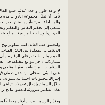
لا توجد حلول واحدة "تلائم جميع الحا
نأمل أن تمثّل مجموعة الأدوات هذه دعوة
والوساطة المرتبطَيْن بالمناخ. ومن 
نسعى إلى تحفيز النقاش والتفكير وتط
الحوار والوساطة المراعية للمناخ وتع
ولتحقيق هذه الغاية، قمنا بتطوير نهج
الديناميات المعقّدة بين التغيّر المناخ
الحوار والوساطة. وعلى الرغم من أن هذ
مشاركاتنا داخل مواقع مختلفة في العر
الديناميات المرتبطة بالتغيّر المناخي 
على التبنّي المحلي من خلال ضمان قيا
إشراك مجموعات اجتماعية متنوعة، مثل 
خلال السماح بإدخال تعديلات تراعي الس
هذه العناصر ضروريّة لتحقيق نتائج ترا
ويقدّم الرسم المدرج أدناه مخططًا مب