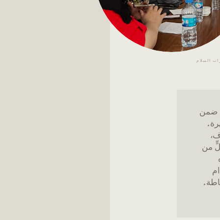
ت السلام
ي ضمن
رة.
ف،
ٍّ من
هذه
ام
اطة.