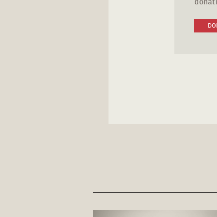
donati
DO