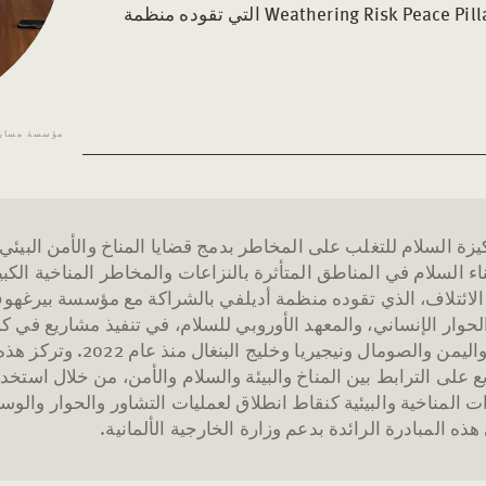
الخارجية الألمانية، هو جزء لمشروع Weathering Risk Peace Pillar التي تقوده منظمة
مؤسسة مسارا
يزة السلام للتغلب على المخاطر بدمج قضايا المناخ والأمن البيئ
اء السلام في المناطق المتأثرة بالنزاعات والمخاطر المناخية الكبي
 الائتلاف، الذي تقوده منظمة أديلفي بالشراكة مع مؤسسة بيرغهو
حوار الإنساني، والمعهد الأوروبي للسلام، في تنفيذ مشاريع في كل
العراق واليمن والصومال ونيجيريا وخليج البنغال منذ عام 2022. وتركز 
 على الترابط بين المناخ والبيئة والسلام والأمن، من خلال استخد
ات المناخية والبيئية كنقاط انطلاق لعمليات التشاور والحوار والوس
ه المبادرة الرائدة بدعم وزارة الخارجية الألمانية.