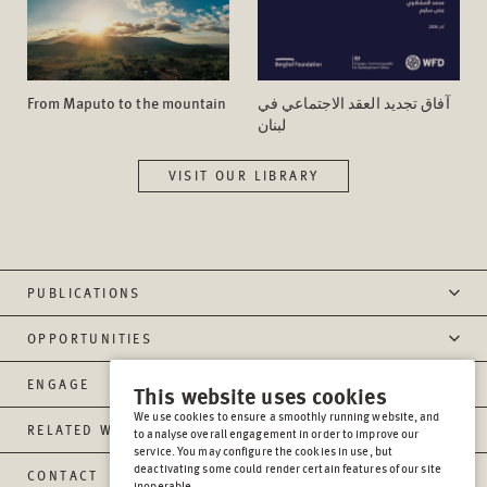
From Maputo to the mountain
آفاق تجدید العقد الاجتماعي في
لبنان
VISIT OUR LIBRARY
PUBLICATIONS
OPPORTUNITIES
ENGAGE
This website uses cookies
We use cookies to ensure a smoothly running website, and
RELATED WEBSITES
to analyse overall engagement in order to improve our
service. You may configure the cookies in use, but
deactivating some could render certain features of our site
CONTACT
inoperable.