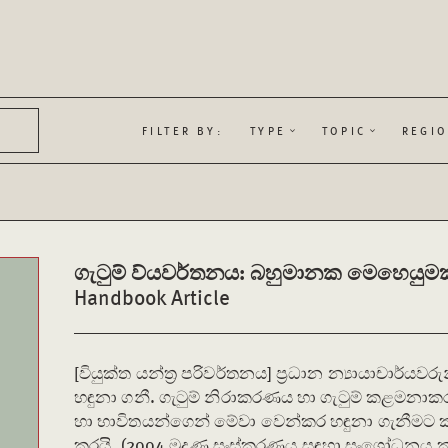
FILTER BY:
TYPE
TOPIC
REGI
ගැටුම් ව්යවර්තනය: බහුමානක මෙහෙයුමක
Handbook Article
[වියුක්ත යන්ත්‍ර පරිවර්තනය] ප්‍රධාන න්‍යායාචාර්යවර
හඳුනා ගනී. ගැටුම් නිරාකරණය හා ගැටුම් කළමනාකර
හා භාවිතයන්ගෙන් මේවා වෙන්කර හඳුනා ගැනීමට 
කරයි. (2004 මුද්‍රණ සංස්කරණය සඳහා සංශෝධනය ක