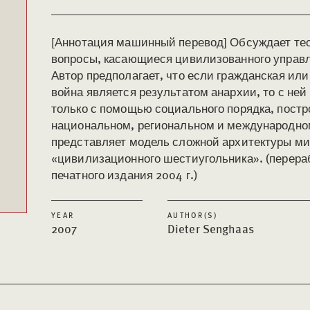
[Аннотация машинный перевод] Обсуждает те
вопросы, касающиеся цивилизованного управ
Автор предполагает, что если гражданская ил
война является результатом анархии, то с не
только с помощью социального порядка, постр
национальном, региональном и международном
представляет модель сложной архитектуры ми
«цивилизационного шестиугольника». (перера
печатного издания 2004 г.)
YEAR
AUTHOR(S)
2007
Dieter Senghaas