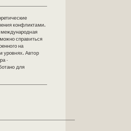
оретические
ления конфликтами.
и международная
й можно справиться
оенного на
 уровнях. Автор
ра -
ботано для