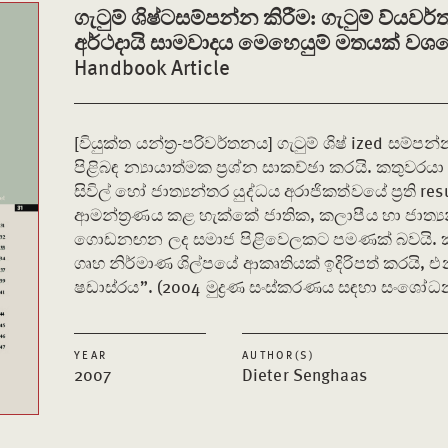
ගැටුම් ශිෂ්ටසම්පන්න කිරීම: ගැටුම් ව්යව
අර්ථදායි සාමවාදය මෙහෙයුම් මතයක් වශ
Handbook Article
[වියුක්ත යන්ත්‍ර-පරිවර්තනය] ගැටුම් ශිෂ් ized 
පිළිබඳ න්‍යායාත්මක ප්‍රශ්න සාකච්ඡා කරයි. කතු
සිවිල් හෝ ජාත්‍යන්තර යුද්ධය අරාජිකත්වයේ ප්‍රති re
ආමන්ත්‍රණය කළ හැක්කේ ජාතික, කලාපීය හා ජාත්‍ය
ගොඩනඟන ලද සමාජ පිළිවෙලකට පමණක් බවයි. කත
ගෘහ නිර්මාණ ශිල්පයේ ආකෘතියක් ඉදිරිපත් කරයි, එන
ෂඩාස්රය”. (2004 මුද්‍රණ සංස්කරණය සඳහා සංශෝ
YEAR
AUTHOR(S)
2007
Dieter Senghaas