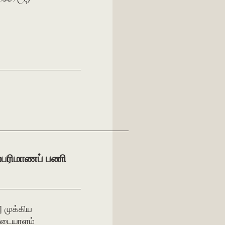
ல்பரிமாணப் பணி
] முக்கிய
அடையாளம்