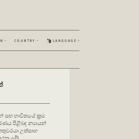
ON
COUNTRY
LANGUAGE
්
ුන් සහ භාවිතයේ ක්‍රම
ණය පිළිබඳ න්‍යායන්
කතුවරයා උත්සාහ
රන ලදි)