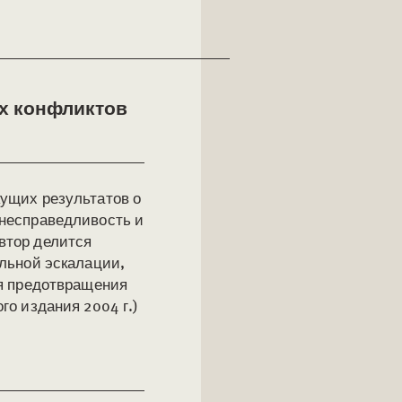
х конфликтов
кущих результатов о
 несправедливость и
втор делится
альной эскалации,
ля предотвращения
го издания 2004 г.)