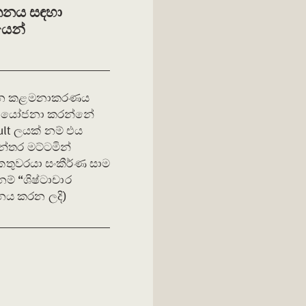
ර්තනය සඳහා
යෙන්
සම්පන්න කළමනාකරණය
වරයා යෝජනා කරන්නේ
sult ලයක් නම් එය
න්තර මට්ටමින්
ුවරයා සංකීර්ණ සාම
ම් “ශිෂ්ටාචාර
ධනය කරන ලදි)