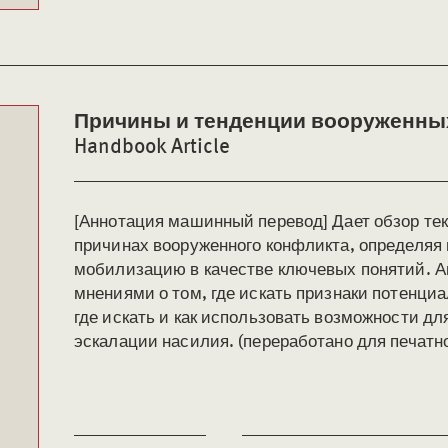
Причины и тенденции вооруженны
Handbook Article
[Аннотация машинный перевод] Дает обзор те
причинах вооруженного конфликта, определяя
мобилизацию в качестве ключевых понятий. А
мнениями о том, где искать признаки потенци
где искать и как использовать возможности д
эскалации насилия. (переработано для печатно