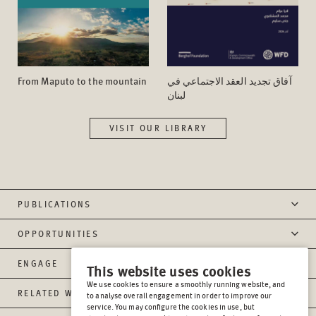
From Maputo to the mountain
آفاق تجدید العقد الاجتماعي في
لبنان
VISIT OUR LIBRARY
PUBLICATIONS
OPPORTUNITIES
ENGAGE
This website uses cookies
We use cookies to ensure a smoothly running website, and
RELATED WEBSITES
to analyse overall engagement in order to improve our
service. You may configure the cookies in use, but