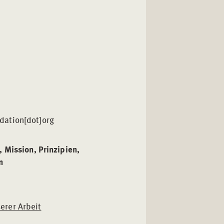
ndation[dot]org
 Mission, Prinzipien,
n
erer Arbeit